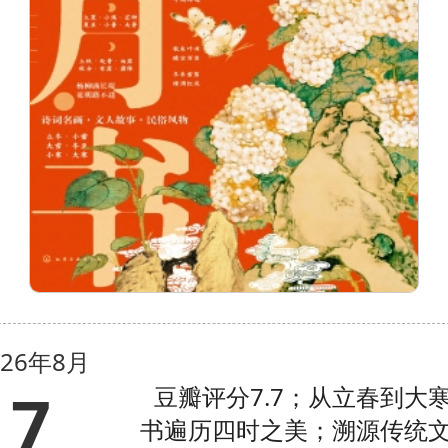
多模态具身智能机器人开发
从此以后我的身上长了一只猫
3月
2026年03月
2026年0
专题
026年8月
7
豆瓣评分7.7；从立春到大
书遍历四时之美；溯源传统