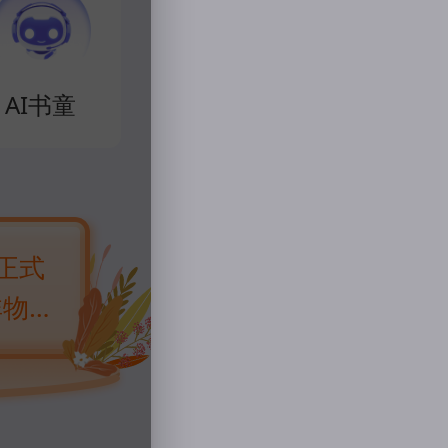
AI书童
积分商城
全部分类
主题
气正式
非物
按照
序，
，细