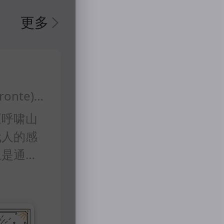
的传
更多
从二
老智
和启
(英)艾米莉·勃朗特(Emily Jane Bronte)著
《呼啸山
代人的感
上是通过
段叙述了
的童年生
因为虚