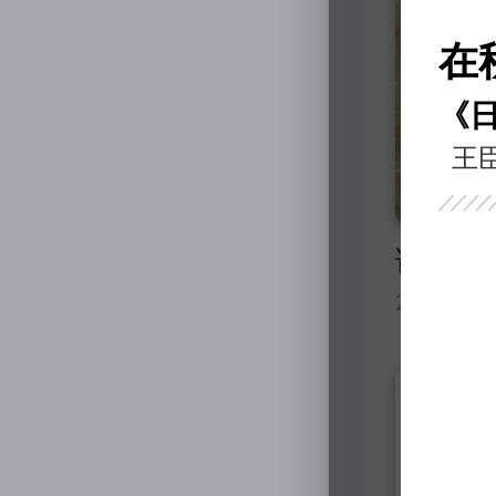
在
《
王
2026年0