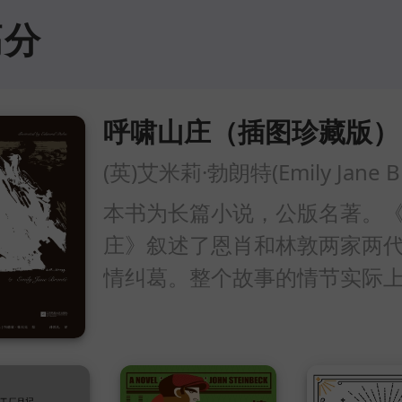
细打磨，将与每个节气有关
高分
说、民俗等知识娓娓道来，
十四节气这一农耕文明的古
慧中，吸取当下生活的感悟
呼啸山庄（插图珍藏版）
示。
本书为长篇小说，公版名著。
庄》叙述了恩肖和林敦两家两
情纠葛。整个故事的情节实际
四个阶段逐步铺开的。第一阶
希斯克利夫与凯瑟琳朝夕相处
活。第二阶段着重描写凯瑟琳