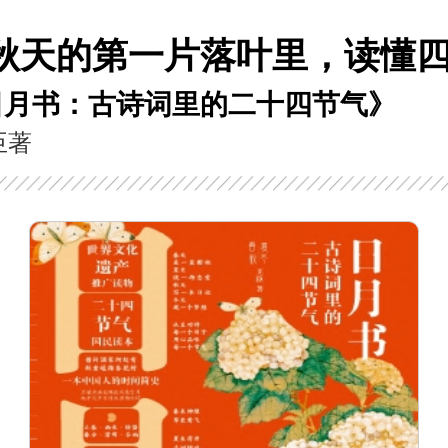
秋天的第一片落叶里，读懂
日月书：古诗词里的二十四节气》
臣著
语心之容——早期儒家的“为己之学”
太平天国及晚清社会研究（第10辑）
4月
2026年03月
2026年0