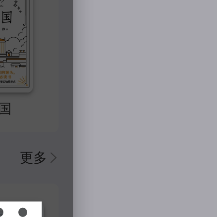
克利夫，
阶段以大
绝望中把
和行动。
利夫的死
哈里顿和
的一种崭
国
而使这出
出一束令
更多