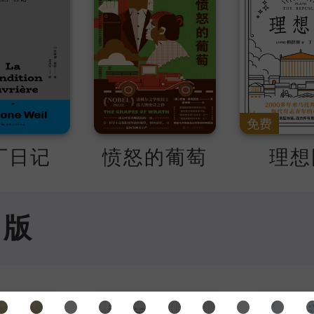
荣、无知和愚昧，背弃了希斯
成了画眉田庄的女主人。第三
量笔墨描绘希斯克利夫如何在
满腔仇恨化为报仇雪耻的计谋
最后阶段尽管只交代了希斯克
免费
亡，却突出地揭示了当他了解
厂日记
小凯瑟琳相爱后，思想上经历
愤怒的葡萄
理想
新的变化——人性的复苏，从
具有恐怖色彩的爱情悲剧透露
出版
人快慰的希望之光。